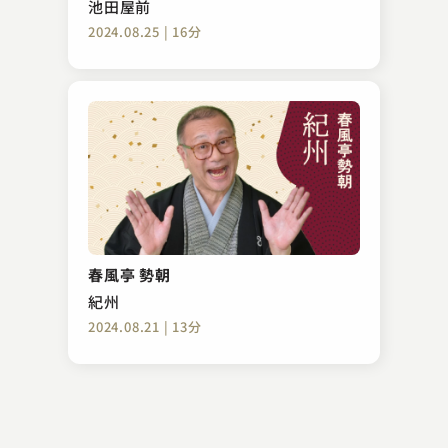
池田屋前
2024.08.25 | 16分
入船亭 扇蔵
子ほめ
春風亭 勢朝
2023.03.12 | 14分
紀州
2024.08.21 | 13分