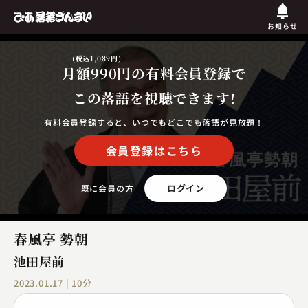
お知らせ
(税込1,089円)
月額990円
の有料会員登録で
この落語を視聴できます!
有料会員登録すると、いつでもどこでも落語が見放題！
会員登録はこちら
ログイン
既に会員の方
春風亭 勢朝
池田屋前
2023.01.17 | 10分