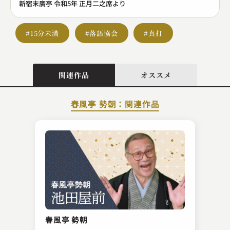
新宿末廣亭 令和5年 正月二之席より
#15分未満
#落語協会
#真打
関連作品
オススメ
春風亭 勢朝：関連作品
古今亭 菊龍
堀の内
春風亭 勢朝
2023.09.19 | 12分