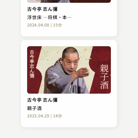
お見立て
古今亭 志ん彌
2023.11.21 | 17分
浮世床 ―将棋・本―
2024.04.08 | 15分
神田 松鯉
無筆の出世
古今亭 志ん彌
2024.06.11 | 18分
親子酒
2023.04.29 | 14分