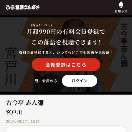
お知らせ
(税込1,089円)
月額990円
の有料会員登録で
この落語を視聴できます!
有料会員登録すると、いつでもどこでも落語が見放題！
会員登録はこちら
ログイン
既に会員の方
古今亭 志ん彌
宮戸川
2024.08.27 | 15分