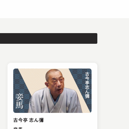
古今亭 志ん彌
妾馬