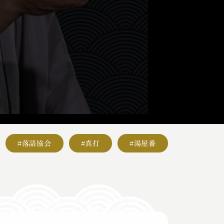
#落語協会
#真打
#湯屋番