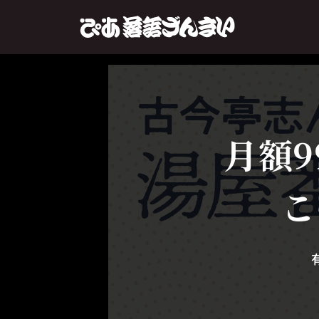
月額9
こ