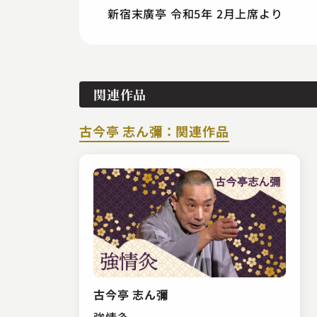
新宿末廣亭 令和5年 2月上席より
関連作品
古今亭 志ん彌：関連作品
古今亭 志ん彌
強情灸