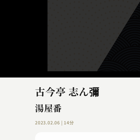
古今亭 志ん彌
湯屋番
2023.02.06 | 14分