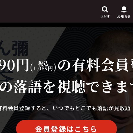
さがす
お知らせ
90円
の有料会員
芸人
からさがす
(
税込
)
1,089円
演目
からさがす
の落語を視聴できま
上演時間
からさがす
有料会員登録すると、いつでもどこでも落語が見放題
会員登録はこちら