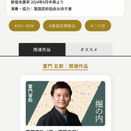
新宿末廣亭 2024年6月中席より
演奏・協力：落語芸術協会お囃子連
#15～30分
#落語芸術協会
#二ツ目
関連作品
オススメ
雷門 五郎：関連作品
吉原 朝馬
詐欺に勝つ(喝！)