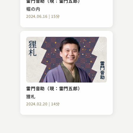
雷門音助（現：雷門五郎）
2023.02.23 | 16分
堀の内
2024.06.16 | 15分
柳家 喬之助
三枚起請
雷門音助（現：雷門五郎）
2023.04.25 | 28分
狸札
2024.02.20 | 14分