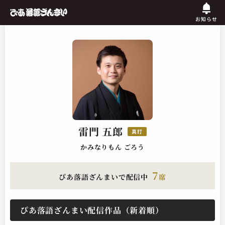
お知らせ
雷門 五郎
真打
かみなりもん ごろう
7
ぴあ落語ざんまいで配信中
席
ぴあ落語ざんまい配信作品（新着順）