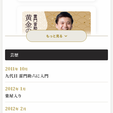
もっと見る
芸歴
雷門音助（現：雷門五郎）
黄金の大黒
2011
10
2024.05.08 | 11分
年
月
九代目 雷門助六に入門
2012
1
年
月
楽屋入り
2012
2
年
月