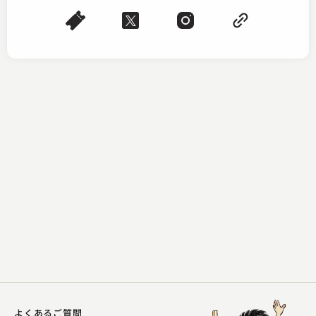
雷門音助（現：雷門五郎）
のめる
2024.02.19 | 13分
よくあるご質問