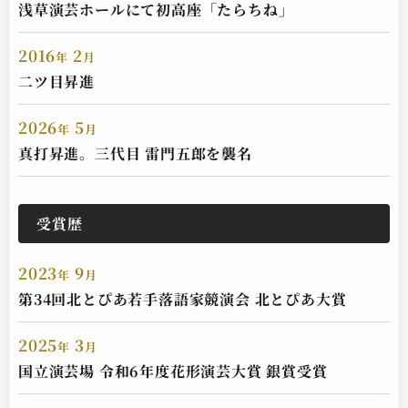
浅草演芸ホールにて初高座「たらちね」
2016
2
年
月
雷門音助（現：雷門五郎）
二ツ目昇進
たらちね
2024.05.06 | 9分
2026
5
年
月
真打昇進。三代目 雷門五郎を襲名
受賞歴
2023
9
年
月
第34回北とぴあ若手落語家競演会 北とぴあ大賞
雷門音助（現：雷門五郎）
2025
3
年
月
狸札
国立演芸場 令和6年度花形演芸大賞 銀賞受賞
2024.02.20 | 14分