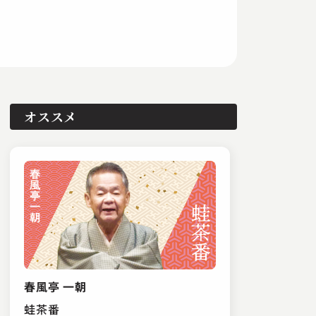
オススメ
春風亭 一朝
蛙茶番