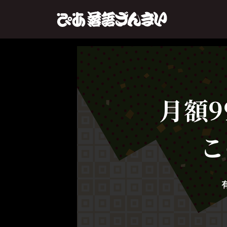
月額9
こ