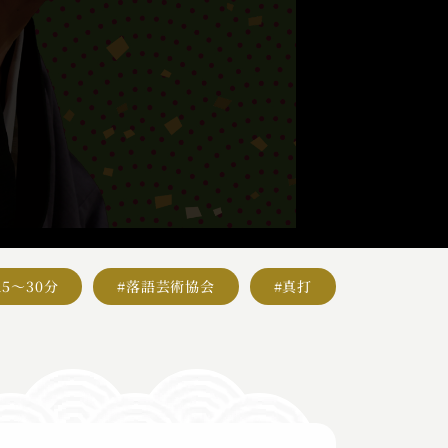
15～30分
#落語芸術協会
#真打