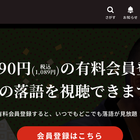
さがす
お知らせ
90円
の有料会員
芸人
からさがす
(
税込
)
1,089円
演目
からさがす
の落語を視聴できま
上演時間
からさがす
有料会員登録すると、いつでもどこでも落語が見放題
会員登録はこちら