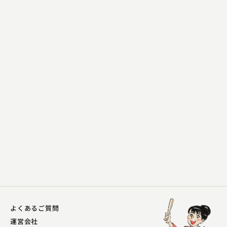
柳家かゑる（現：柳家平和）
都々逸親子
2023.02.09 | 8分
よくあるご質問
運営会社