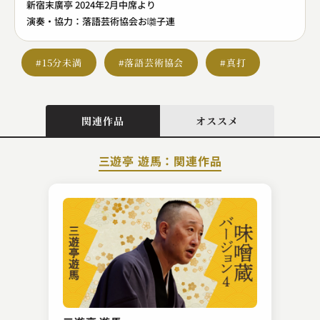
新宿末廣亭 2024年2月中席より
演奏・協力：落語芸術協会お囃子連
#15分未満
#落語芸術協会
#真打
関連作品
オススメ
三遊亭 遊馬：関連作品
柳家 小満ん
紙屑屋