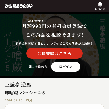
お知らせ
(税込1,089円)
月額990円
の有料会員登録で
この落語を視聴できます!
有料会員登録すると、いつでもどこでも落語が見放題！
会員登録はこちら
ログイン
既に会員の方
三遊亭 遊馬
味噌蔵 バージョン5
2024.02.15 | 13分