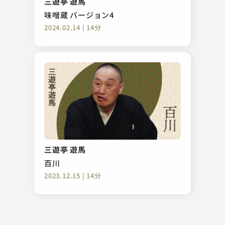
三遊亭 遊馬
2023.04.29 | 14分
味噌蔵 バージョン4
2024.02.14 | 14分
桂 夏丸
後生鰻
三遊亭 遊馬
2024.11.27 | 11分
百川
2023.12.15 | 14分