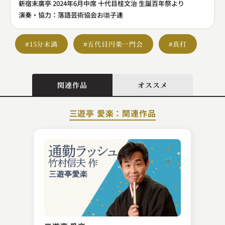
新宿末廣亭 2024年6月中席 十代目桂文治 生誕百年祭より
演奏・協力：落語芸術協会お囃子連
#15分未満
#五代目円楽一門会
#真打
関連作品
オススメ
三遊亭 愛楽：関連作品
林家 種平
ぼやき酒屋