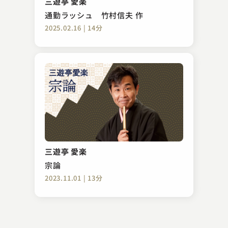
三遊亭 愛楽
2025.04.03 | 13分
通勤ラッシュ 竹村信夫 作
2025.02.16 | 14分
三遊亭 天どん
釜泥
三遊亭 愛楽
2023.06.02 | 11分
宗論
2023.11.01 | 13分