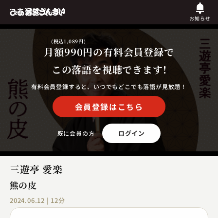
お知らせ
(税込1,089円)
月額990円
の有料会員登録で
この落語を視聴できます!
有料会員登録すると、いつでもどこでも落語が見放題！
会員登録はこちら
ログイン
既に会員の方
三遊亭 愛楽
熊の皮
2024.06.12 | 12分