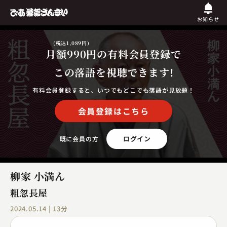
お知らせ
(税込1,089円)
月額990円
の有料会員登録で
この落語を視聴できます!
有料会員登録すると、いつでもどこでも落語が見放題！
会員登録はこちら
ログイン
既に会員の方
柳家 小満ん
粗忽長屋
2024.05.14 | 13分