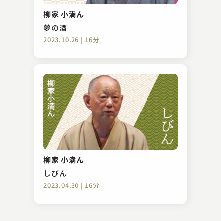
黄金の大黒
柳家 小満ん
2023.07.11 | 13分
夢の酒
2023.10.26 | 16分
入船亭 扇好
宮戸川
柳家 小満ん
2023.11.15 | 14分
しびん
2023.04.30 | 16分