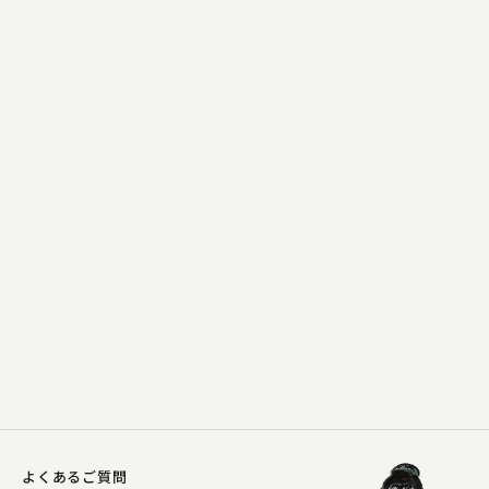
春風亭 いっ休
金明竹
2023.12.02 | 14分
よくあるご質問