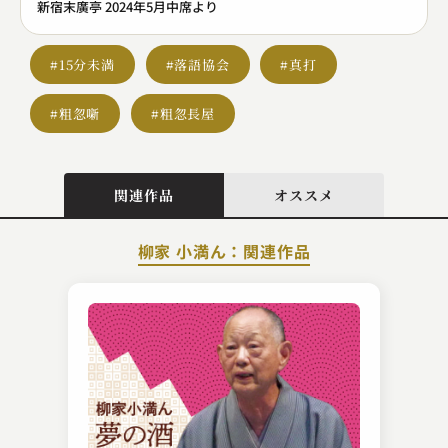
新宿末廣亭 2024年5月中席より
#15分未満
#落語協会
#真打
#粗忽噺
#粗忽長屋
関連作品
オススメ
柳家 小満ん：関連作品
柳家 わさび