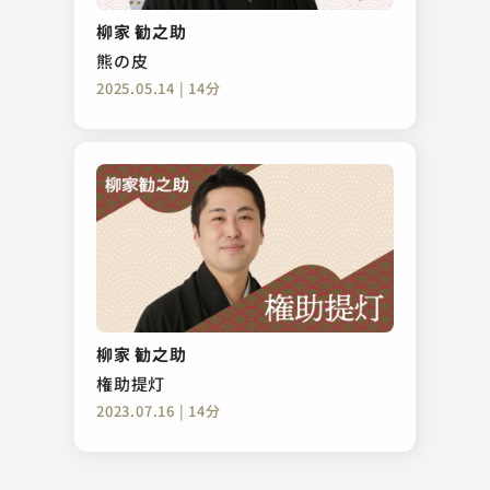
結婚相談所
柳家 勧之助
2023.11.06 | 16分
熊の皮
2025.05.14 | 14分
桂 幸丸
野口英世伝
柳家 勧之助
2023.11.09 | 26分
権助提灯
2023.07.16 | 14分