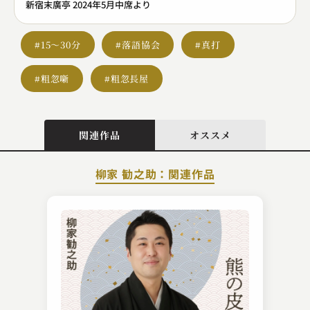
新宿末廣亭 2024年5月中席より
#15～30分
#落語協会
#真打
#粗忽噺
#粗忽長屋
関連作品
オススメ
柳家 勧之助：関連作品
昔昔亭 桃太郎