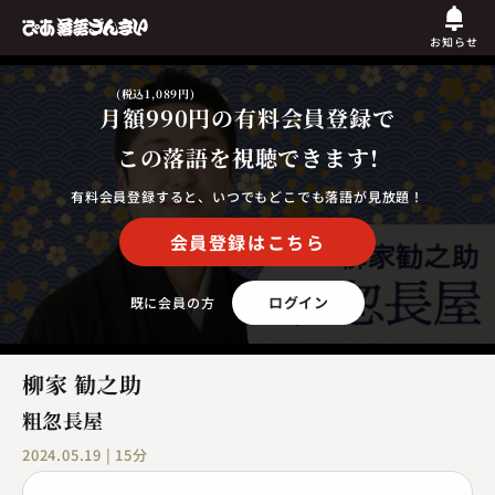
お知らせ
(税込1,089円)
月額990円
の有料会員登録で
この落語を視聴できます!
有料会員登録すると、いつでもどこでも落語が見放題！
会員登録はこちら
ログイン
既に会員の方
柳家 勧之助
粗忽長屋
2024.05.19 | 15分