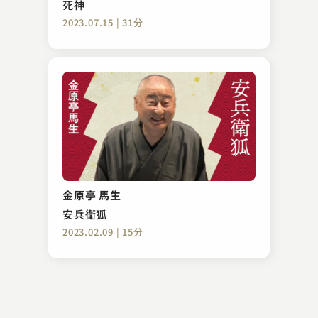
死神
2023.07.15 | 31分
三遊亭 志う歌
子ほめ
金原亭 馬生
2024.04.05 | 15分
安兵衛狐
2023.02.09 | 15分