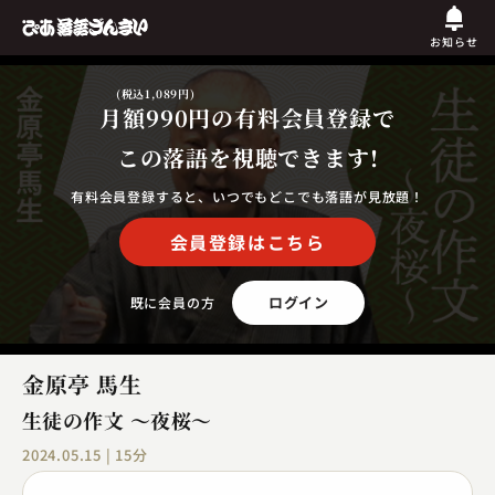
お知らせ
(税込1,089円)
月額990円
の有料会員登録で
この落語を視聴できます!
有料会員登録すると、いつでもどこでも落語が見放題！
会員登録はこちら
ログイン
既に会員の方
金原亭 馬生
生徒の作文 ～夜桜～
2024.05.15 | 15分