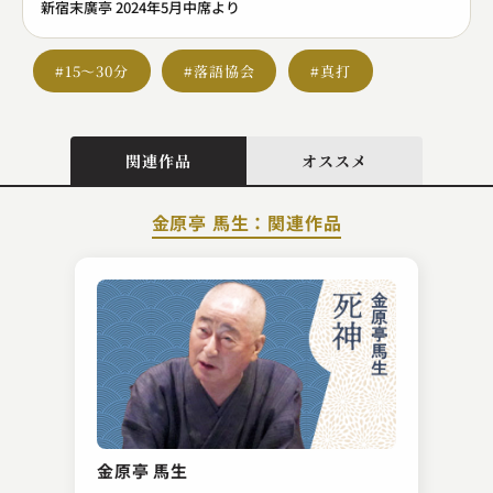
新宿末廣亭 2024年5月中席より
#15～30分
#落語協会
#真打
関連作品
オススメ
金原亭 馬生：関連作品
古今亭 雛菊
お見立て
金原亭 馬生
2025.12.04 | 27分