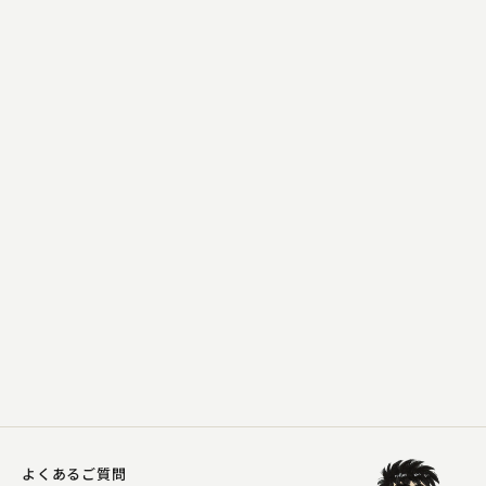
昔昔亭 桃之助
持参金
2024.02.12 | 12分
よくあるご質問