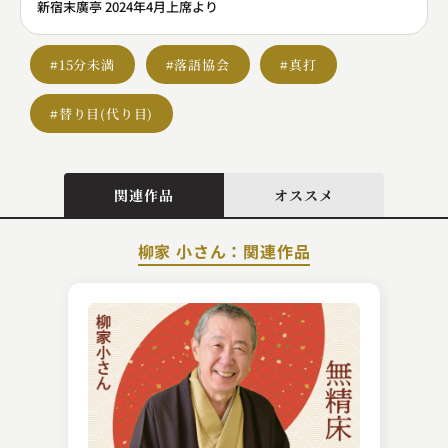
新宿末廣亭 2024年4月上席より
#15分未満
#落語協会
#真打
#替り目(代り目)
関連作品
オススメ
柳家 小さん：関連作品
金原亭 馬の助