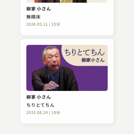
手紙無筆
柳家 小さん
2023.02.26 | 14分
無精床
2024.05.11 | 15分
桂 竹千代
真田小僧
柳家 小さん
2023.11.10 | 13分
ちりとてちん
2023.08.24 | 19分