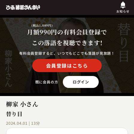
お知らせ
(税込1,089円)
月額990円
の有料会員登録で
この落語を視聴できます!
有料会員登録すると、いつでもどこでも落語が見放題！
会員登録はこちら
ログイン
既に会員の方
柳家 小さん
替り目
2024.04.01 | 13分