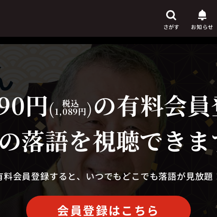
さがす
お知らせ
90円
の有料会員
芸人
からさがす
(
税込
)
1,089円
演目
からさがす
の落語を視聴できま
上演時間
からさがす
有料会員登録すると、いつでもどこでも落語が見放題
会員登録はこちら