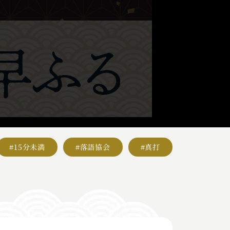
#15分未満
#落語協会
#真打