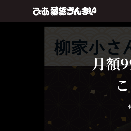
月額9
こ