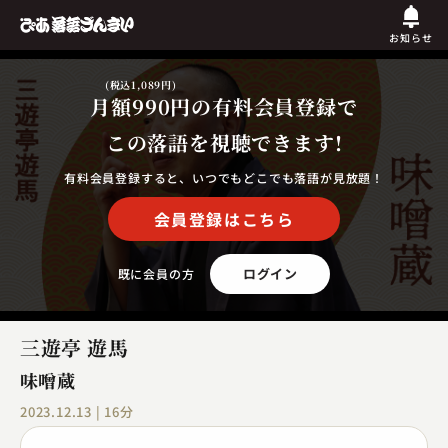
お知らせ
(税込1,089円)
月額990円
の有料会員登録で
この落語を視聴できます!
有料会員登録すると、いつでもどこでも落語が見放題！
会員登録はこちら
ログイン
既に会員の方
三遊亭 遊馬
味噌蔵
2023.12.13 | 16分