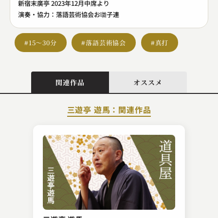
新宿末廣亭 2023年12月中席より
演奏・協力：落語芸術協会お囃子連
#15～30分
#落語芸術協会
#真打
関連作品
オススメ
三遊亭 遊馬：関連作品
昔昔亭 桃之助
厩火事