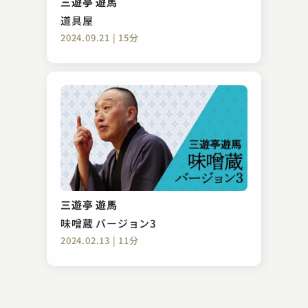
三遊亭 遊馬
2023.11.07 | 17分
道具屋
2024.09.21 | 15分
柳家 小里ん
磯の鮑
三遊亭 遊馬
2023.10.30 | 17分
味噌蔵 バージョン3
2024.02.13 | 11分