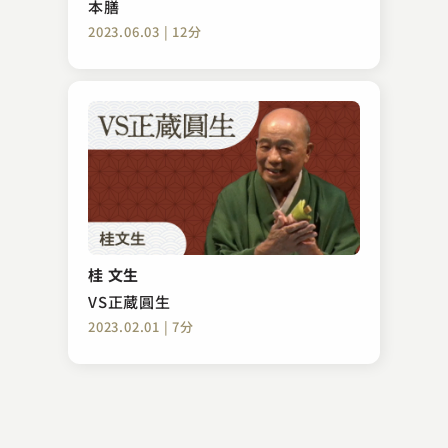
本膳
2023.06.03 | 12分
柳家 小もん
初天神
桂 文生
2023.12.28 | 9分
VS正蔵圓生
2023.02.01 | 7分