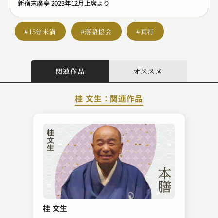
新宿末廣亭 2023年12月上席より
#15分未満
#落語協会
#真打
関連作品
オススメ
桂 文生：関連作品
三遊亭 天どん
久しぶり！
桂 文生
2023.10.29 | 11分