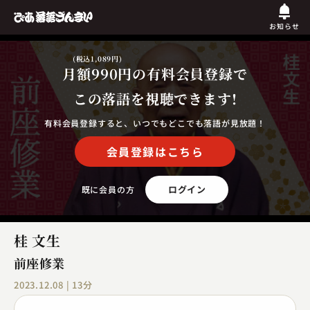
お知らせ
(税込1,089円)
月額990円
の有料会員登録で
この落語を視聴できます!
有料会員登録すると、いつでもどこでも落語が見放題！
会員登録はこちら
ログイン
既に会員の方
桂 文生
前座修業
2023.12.08 | 13分