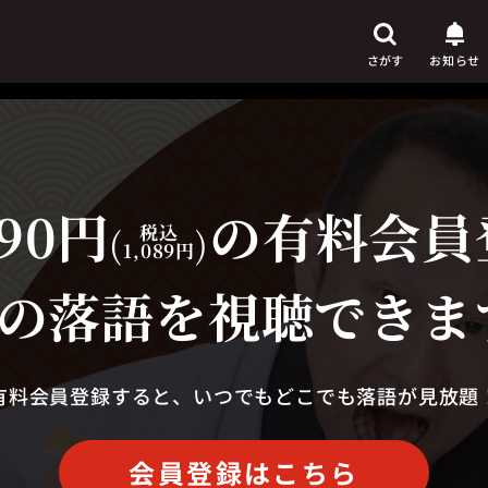
さがす
お知らせ
90円
の有料会員
芸人
からさがす
(
税込
)
1,089円
演目
からさがす
の落語を視聴できま
上演時間
からさがす
有料会員登録すると、いつでもどこでも落語が見放題
会員登録はこちら