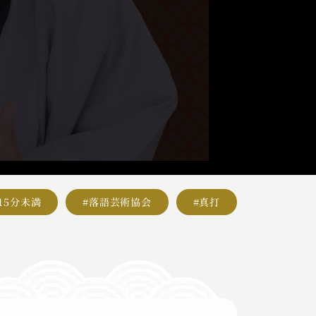
#15分未満
#落語芸術協会
#真打