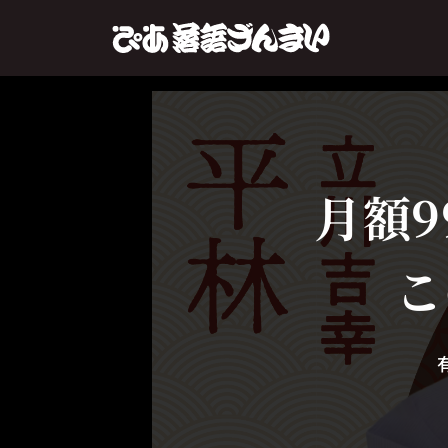
月額9
こ