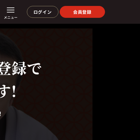
ログイン
会員登録
メニュー
登録で
す!
！