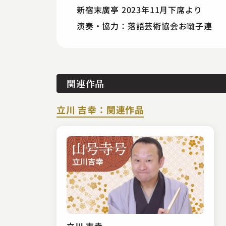
新宿末廣亭 2023年11月下席より
演奏・協力：落語芸術協会お囃子連
関連作品
立川 吉幸：関連作品
立川 吉幸