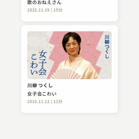
歌のおねえさん
2023.11.19 | 15分
鈴々舎 馬風
楽屋外伝
川柳 つくし
2023.01.11 | 8分
女子会こわい
2023.11.12 | 12分