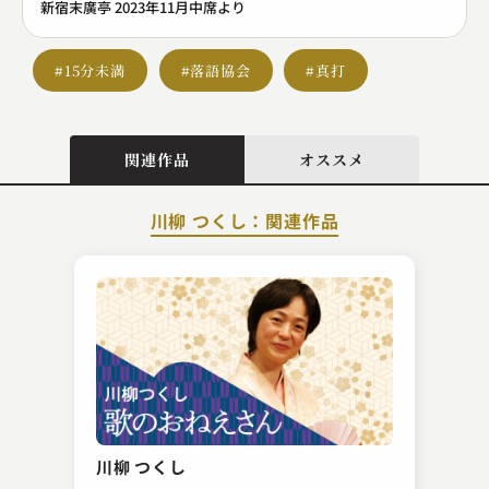
新宿末廣亭 2023年11月中席より
#15分未満
#落語協会
#真打
関連作品
オススメ
川柳 つくし：関連作品
林家 しん平
上顎の皮
川柳 つくし
2023.03.20 | 11分