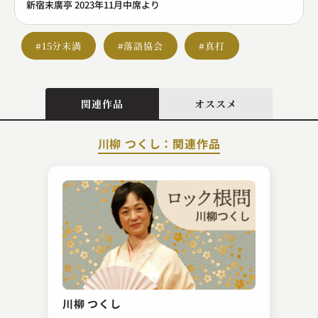
新宿末廣亭 2023年11月中席より
#15分未満
#落語協会
#真打
関連作品
オススメ
川柳 つくし：関連作品
春風亭 柳枝
反対俥
川柳 つくし
2023.10.09 | 12分