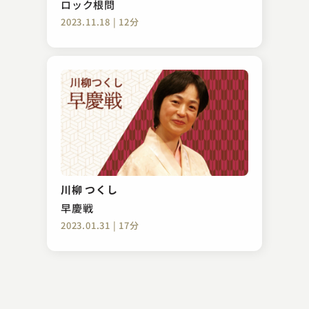
ロック根問
2023.11.18 | 12分
金原亭 馬の助
味噌豆 ～百面相～
川柳 つくし
2023.02.23 | 11分
早慶戦
2023.01.31 | 17分