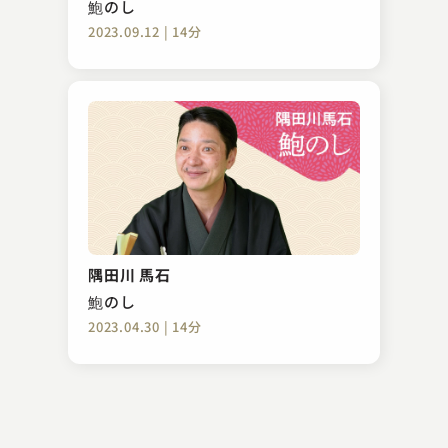
鮑のし
2023.09.12 | 14分
三遊亭 兼好
粗忽の釘
隅田川 馬石
2023.11.22 | 15分
鮑のし
2023.04.30 | 14分