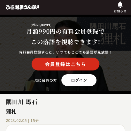
お知らせ
(税込1,089円)
月額990円
の有料会員登録で
この落語を視聴できます!
有料会員登録すると、いつでもどこでも落語が見放題！
会員登録はこちら
ログイン
既に会員の方
隅田川 馬石
狸札
2023.02.05 | 15分