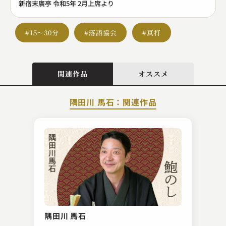
新宿末廣亭 令和5年 2月上席より
#15～30分
#落語協会
#真打
関連作品
オススメ
隅田川 馬石：関連作品
入船亭 扇好
紺屋高尾
隅田川 馬石
2023.06.01 | 28分