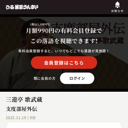
お知らせ
(税込1,089円)
月額990円
の有料会員登録で
この落語を視聴できます!
有料会員登録すると、いつでもどこでも落語が見放題！
会員登録はこちら
ログイン
既に会員の方
三遊亭 歌武蔵
支度部屋外伝
2023.11.19 | 9分