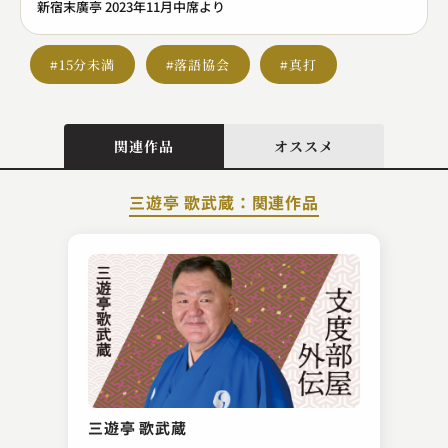
新宿末廣亭 2023年11月中席より
#15分未満
#落語協会
#真打
関連作品
オススメ
三遊亭 歌武蔵：関連作品
桂 小右治
ぞろぞろ
三遊亭 歌武蔵
2024.09.28 | 14分