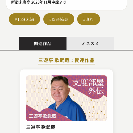
新宿末廣亭 2023年11月中席より
#15分未満
#落語協会
#真打
関連作品
オススメ
三遊亭 歌武蔵：関連作品
昔昔亭 喜太郎
権助魚
三遊亭 歌武蔵
2023.11.09 | 14分