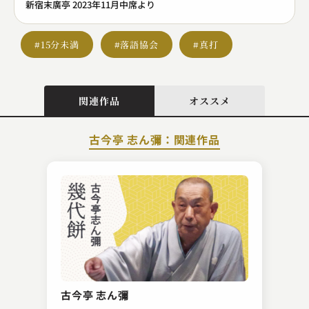
新宿末廣亭 2023年11月中席より
#15分未満
#落語協会
#真打
関連作品
オススメ
古今亭 志ん彌：関連作品
金原亭 小駒
鰻屋 ～づぼらん～
古今亭 志ん彌
2023.09.18 | 14分