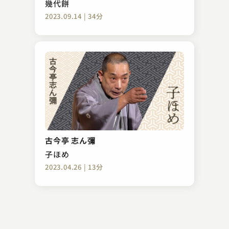
幾代餅
2023.09.14 | 34分
柳家 さん花
たいこ腹
古今亭 志ん彌
2023.08.01 | 11分
子ほめ
2023.04.26 | 13分