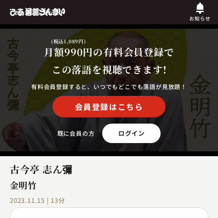
お知らせ
(税込1,089円)
月額990円
の有料会員登録で
この落語を視聴できます!
有料会員登録すると、いつでもどこでも落語が見放題！
会員登録はこちら
ログイン
既に会員の方
古今亭 志ん彌
金明竹
2023.11.15 | 13分