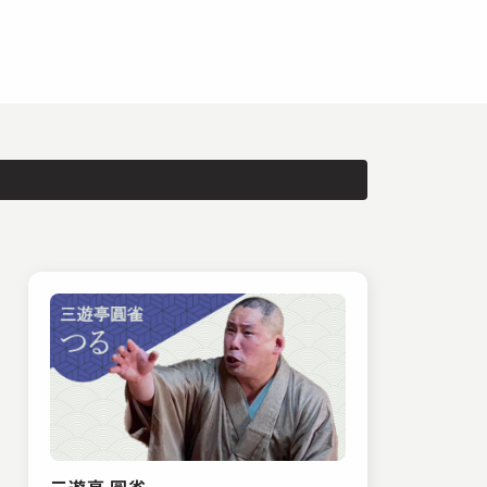
三遊亭 圓雀