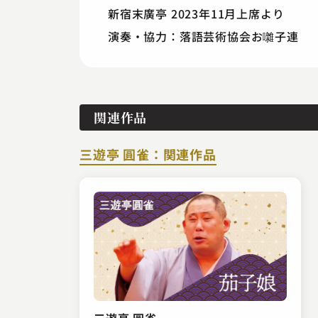
新宿末廣亭 2023年11月上席より
演奏・協力：落語芸術協会お囃子連
関連作品
三遊亭 圓雀：関連作品
三遊亭 圓雀