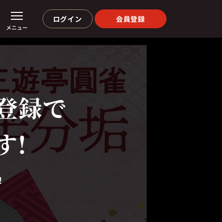
ログイン
会員登録
メニュー
登録で
す!
！