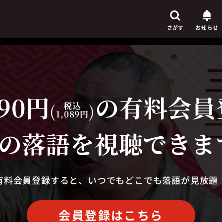
さがす
お知らせ
90円
の有料会員
芸人
からさがす
(
税込
)
1,089円
演目
からさがす
の落語を視聴できま
上演時間
からさがす
有料会員登録すると、いつでもどこでも落語が見放題
会員登録はこちら