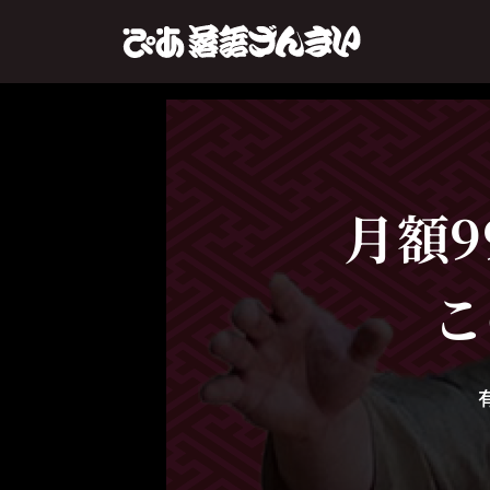
月額9
こ