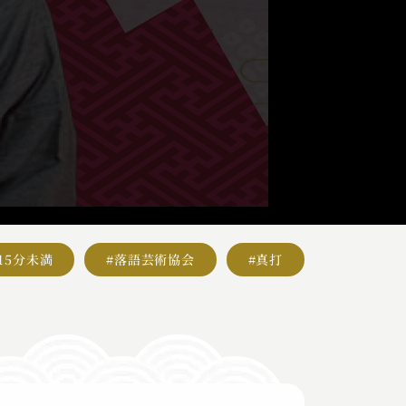
#15分未満
#落語芸術協会
#真打