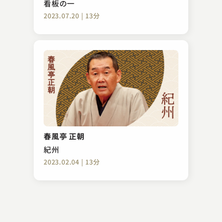
看板の一
2023.07.20 | 13分
三遊亭 遊馬
味噌蔵 バージョン3
春風亭 正朝
2024.02.13 | 11分
紀州
2023.02.04 | 13分