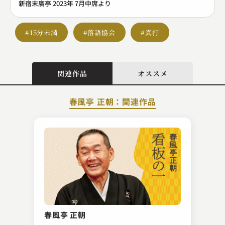
新宿末廣亭 2023年 7月中席より
#15分未満
#落語協会
#真打
関連作品
オススメ
春風亭 正朝：関連作品
三遊亭 天どん
粗忽長屋
春風亭 正朝
2023.06.01 | 14分