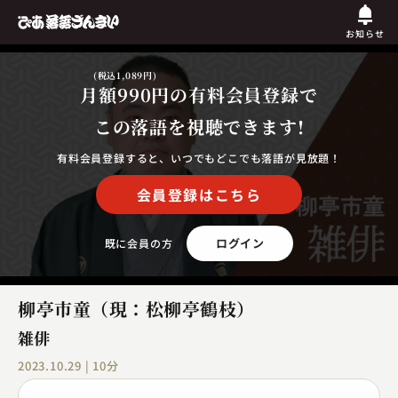
お知らせ
(税込1,089円)
月額990円
の有料会員登録で
この落語を視聴できます!
有料会員登録すると、いつでもどこでも落語が見放題！
会員登録はこちら
ログイン
既に会員の方
柳亭市童（現：松柳亭鶴枝）
雑俳
2023.10.29 | 10分