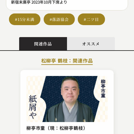
新宿末廣亭 2023年10月下席より
#15分未満
#落語協会
#二ツ目
関連作品
オススメ
松柳亭 鶴枝：関連作品
三遊亭伊織（現：三遊亭歌奈女）
不精床
柳亭市童（現：松柳亭鶴枝）
2024.04.05 | 9分