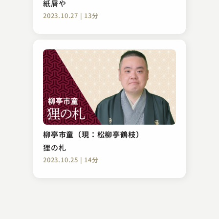
紙屑や
2023.10.27 | 13分
柳家 小八
普段の袴
柳亭市童（現：松柳亭鶴枝）
2023.12.09 | 14分
狸の札
2023.10.25 | 14分