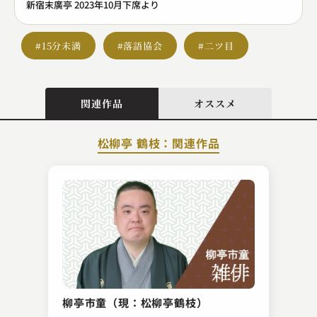
新宿末廣亭 2023年10月下席より
#15分未満
#落語協会
#二ツ目
関連作品
オススメ
松柳亭 鶴枝：関連作品
春風亭 正朝
初音の鼓
柳亭市童（現：松柳亭鶴枝）
2023.02.03 | 10分