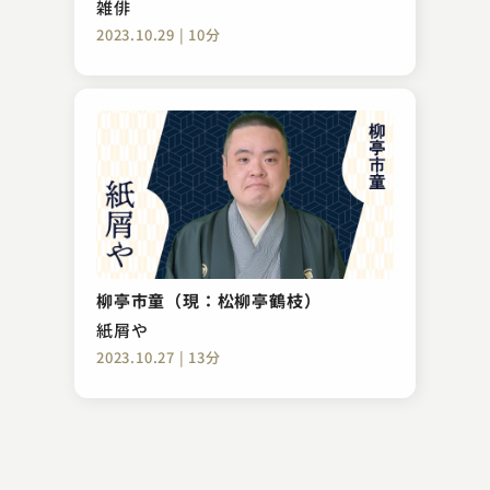
雑俳
2023.10.29 | 10分
笑福亭 羽光
読書感想文
柳亭市童（現：松柳亭鶴枝）
2023.11.07 | 8分
紙屑や
2023.10.27 | 13分