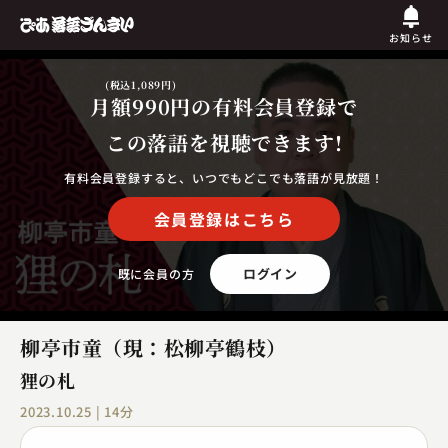
お知らせ
(税込1,089円)
月額990円
の有料会員登録で
この落語を視聴できます!
有料会員登録すると、いつでもどこでも落語が見放題！
会員登録はこちら
ログイン
既に会員の方
柳亭市童（現：松柳亭鶴枝）
狸の札
2023.10.25 | 14分