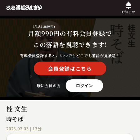
お知らせ
(税込1,089円)
月額990円
の有料会員登録で
この落語を視聴できます!
有料会員登録すると、いつでもどこでも落語が見放題！
会員登録はこちら
ログイン
既に会員の方
桂 文生
時そば
2023.02.03 | 13分