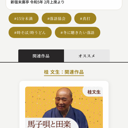
新宿末廣亭 令和5年 2月上席より
#15分未満
#落語協会
#真打
#時そば/時うどん
#冬に聴きたい落語
関連作品
オススメ
桂 文生：関連作品
入船亭 扇好