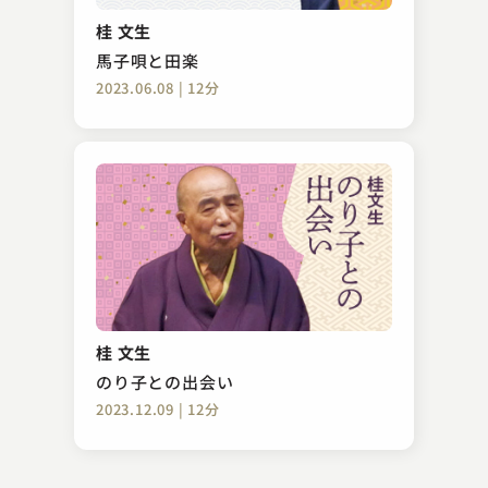
代書屋
桂 文生
2024.10.02 | 14分
馬子唄と田楽
2023.06.08 | 12分
五明樓 玉の輔
紙入れ
桂 文生
2024.08.27 | 10分
のり子との出会い
2023.12.09 | 12分