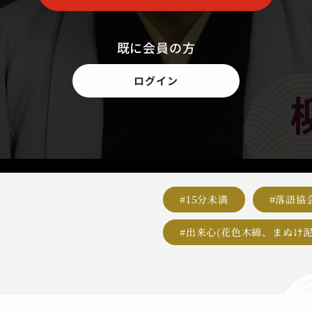
既に会員の方
ログイン
#15分未満
#落語協
#出来心(花色木綿、まぬけ泥