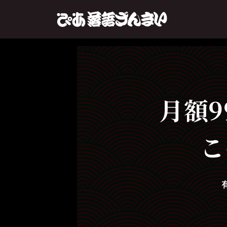
月額9
こ