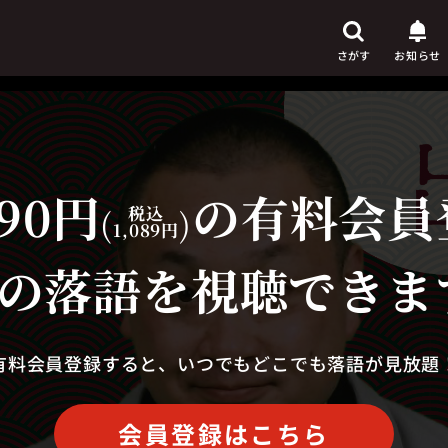
さがす
お知らせ
90円
の有料会員
芸人
からさがす
(
税込
)
1,089円
演目
からさがす
の落語を視聴できま
上演時間
からさがす
有料会員登録すると、いつでもどこでも落語が見放題
会員登録はこちら