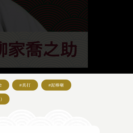
会
#真打
#泥棒噺
)