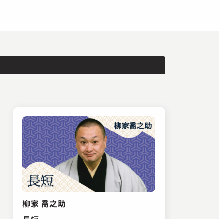
柳家 喬之助
長短