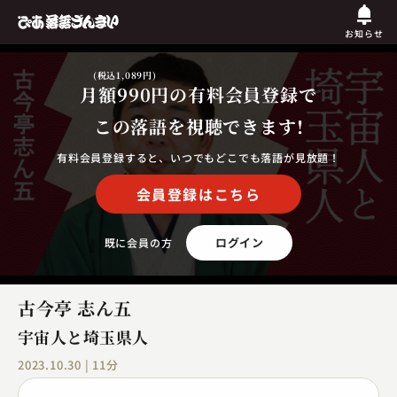
お知らせ
(税込1,089円)
月額990円
の有料会員登録で
この落語を視聴できます!
有料会員登録すると、いつでもどこでも落語が見放題！
会員登録はこちら
ログイン
既に会員の方
古今亭 志ん五
宇宙人と埼玉県人
2023.10.30 | 11分