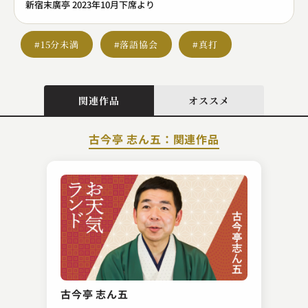
新宿末廣亭 2023年10月下席より
#15分未満
#落語協会
#真打
関連作品
オススメ
古今亭 志ん五：関連作品
春風亭 柳朝
熊の皮
古今亭 志ん五
2023.05.12 | 14分