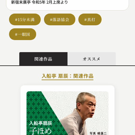
新宿末廣亭 令和5年 2月上席より
#15分未満
#落語協会
#真打
#一眼国
関連作品
オススメ
入船亭 扇辰：関連作品
林家 きく麿