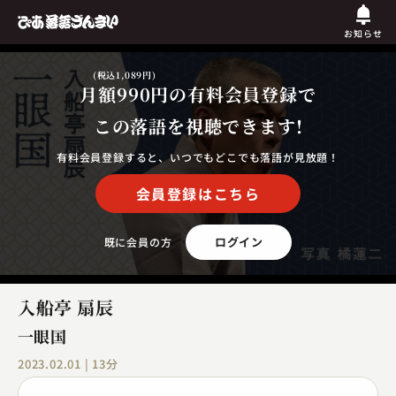
お知らせ
(税込1,089円)
月額990円
の有料会員登録で
この落語を視聴できます!
有料会員登録すると、いつでもどこでも落語が見放題！
会員登録はこちら
ログイン
既に会員の方
入船亭 扇辰
一眼国
2023.02.01 | 13分