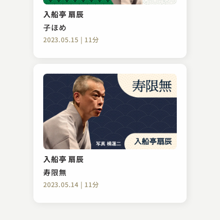
歯ンデレラ
入船亭 扇辰
2023.06.26 | 14分
子ほめ
2023.05.15 | 11分
柳家小はぜ（現：柳家小はん）
まんじゅう怖い
入船亭 扇辰
2023.11.14 | 10分
寿限無
2023.05.14 | 11分