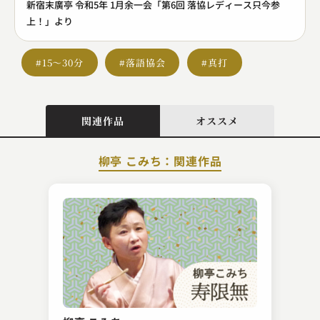
新宿末廣亭 令和5年 1月余一会「第6回 落協レディース只今参
上！」より
#15～30分
#落語協会
#真打
関連作品
オススメ
柳亭 こみち：関連作品
古今亭 菊千代
権助魚