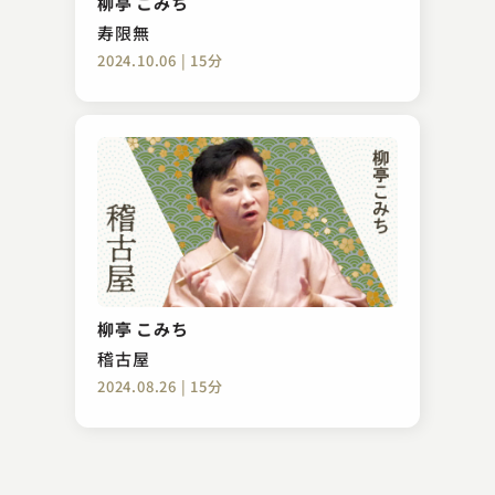
柳亭 こみち
2025.05.15 | 16分
寿限無
2024.10.06 | 15分
吉原 朝馬
詐欺に勝つ（喝！）
柳亭 こみち
2023.09.19 | 20分
稽古屋
2024.08.26 | 15分