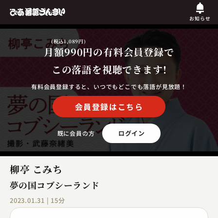
お知らせ
(税込1,089円)
月額990円
の有料会員登録で
この落語を視聴できます!
有料会員登録すると、いつでもどこでも落語が見放題！
会員登録はこちら
ログイン
既に会員の方
柳亭 こみち
夢の国コブシーランド
2023.01.31 | 15分