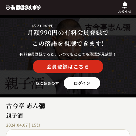
お知らせ
(税込1,089円)
月額990円
の有料会員登録で
この落語を視聴できます!
有料会員登録すると、いつでもどこでも落語が見放題！
会員登録はこちら
ログイン
既に会員の方
古今亭 志ん彌
親子酒
2024.04.07 | 15分