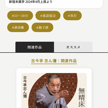
新宿末廣亭 2024年4月上席より
#15～30分
#落語協会
#真打
#酒呑噺
#親子酒
関連作品
オススメ
古今亭 志ん彌：関連作品
柳家 小満ん