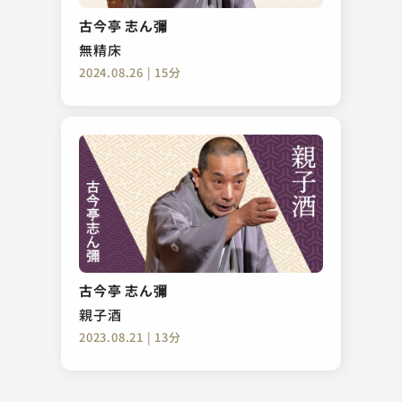
夢の酒
古今亭 志ん彌
2023.08.29 | 15分
無精床
2024.08.26 | 15分
むかし家 今松
はなむけ
古今亭 志ん彌
2023.02.10 | 16分
親子酒
2023.08.21 | 13分