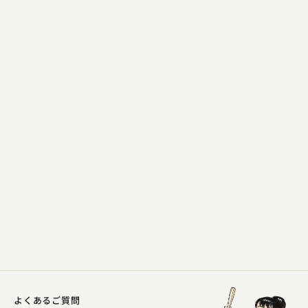
昔昔亭 桃之助
干物箱
2023.11.08 | 16分
よくあるご質問