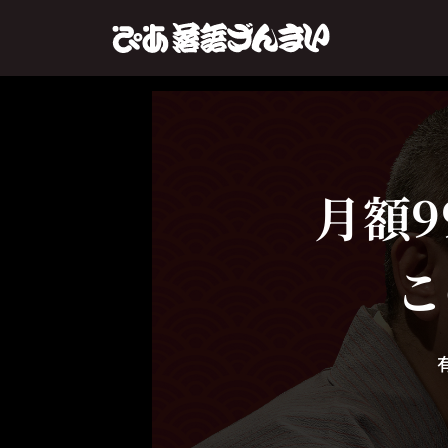
月額9
こ