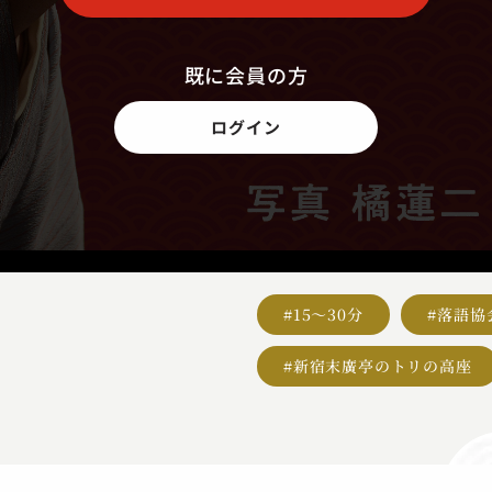
既に会員の方
ログイン
#15～30分
#落語協
#新宿末廣亭のトリの高座