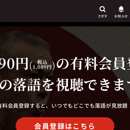
さがす
お知らせ
90円
の有料会員
芸人
からさがす
(
税込
)
1,089円
演目
からさがす
の落語を視聴できま
上演時間
からさがす
有料会員登録すると、いつでもどこでも落語が見放題
会員登録はこちら