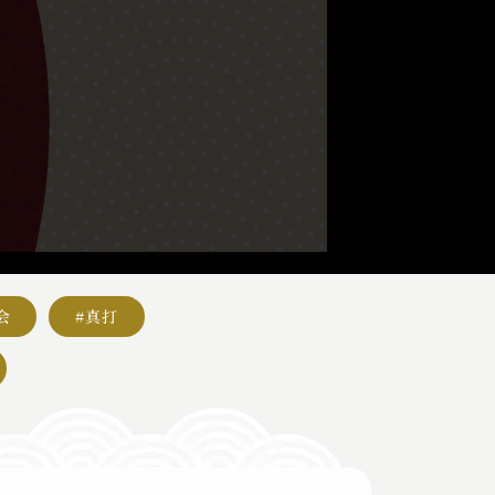
会
#真打