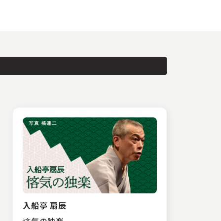
入船亭 扇辰
悋気の独楽