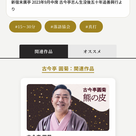
新宿末廣亭 2023年9月中席 古今亭志ん生没後五十年追善興行よ
り
#15～30分
#落語協会
#真打
関連作品
オススメ
古今亭 圓菊：関連作品
入船亭 扇橋
狸札