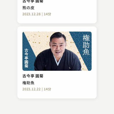
古今亭 圓菊
2023.06.01 | 16分
熊の皮
2023.12.28 | 14分
柳家 はん治
鯛
古今亭 圓菊
2023.02.05 | 15分
権助魚
2023.12.22 | 14分