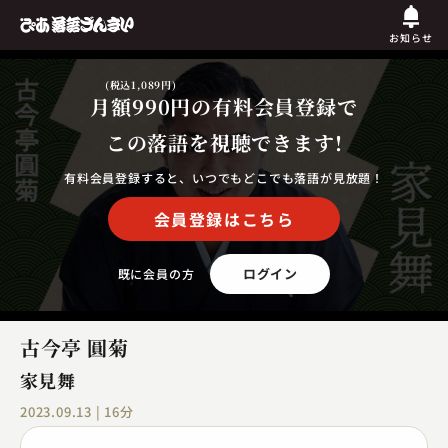
お知らせ
(税込1,089円)
月額990円
の有料会員登録で
この落語を視聴できます!
有料会員登録すると、いつでもどこでも落語が見放題！
会員登録はこちら
ログイン
既に会員の方
古今亭 圓菊
家見舞
2023.09.13 | 16分