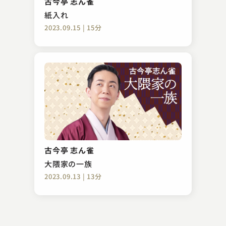
古今亭 志ん雀
2026.01.30 | 10分
紙入れ
2023.09.15 | 15分
柳家 さん八
世相診断
古今亭 志ん雀
2023.02.25 | 14分
大隈家の一族
2023.09.13 | 13分