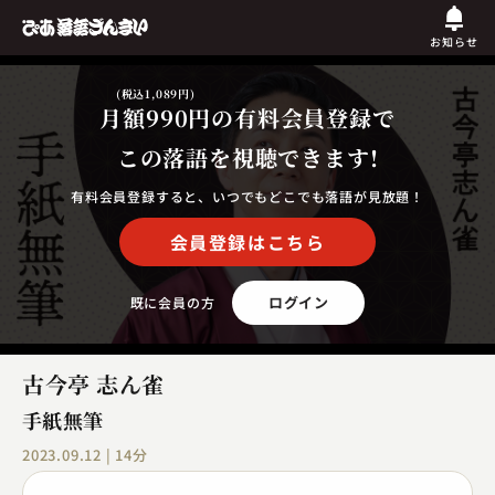
お知らせ
(税込1,089円)
月額990円
の有料会員登録で
この落語を視聴できます!
有料会員登録すると、いつでもどこでも落語が見放題！
会員登録はこちら
ログイン
既に会員の方
古今亭 志ん雀
手紙無筆
2023.09.12 | 14分