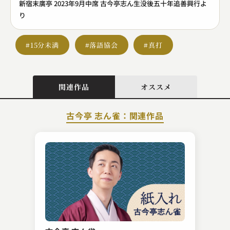
新宿末廣亭 2023年9月中席 古今亭志ん生没後五十年追善興行よ
り
#15分未満
#落語協会
#真打
関連作品
オススメ
古今亭 志ん雀：関連作品
笑福亭 喬路
犬の目