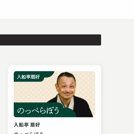
入船亭 扇好
のっぺらぼう