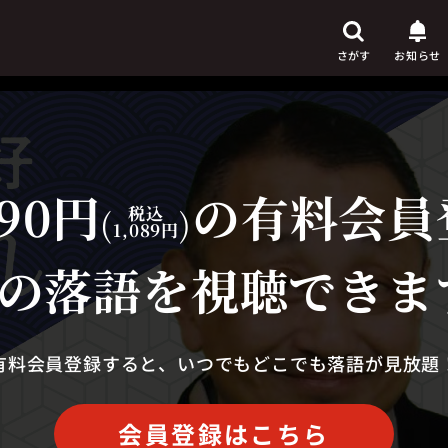
さがす
お知らせ
90円
の有料会員
芸人
からさがす
(
税込
)
1,089円
演目
からさがす
の落語を視聴できま
上演時間
からさがす
有料会員登録すると、いつでもどこでも落語が見放題
会員登録はこちら