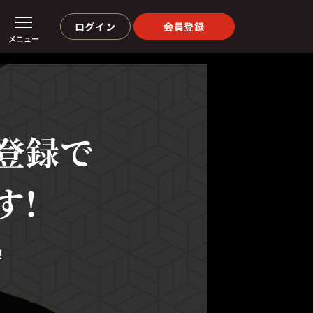
ログイン
会員登録
メニュー
登録で
す!
！