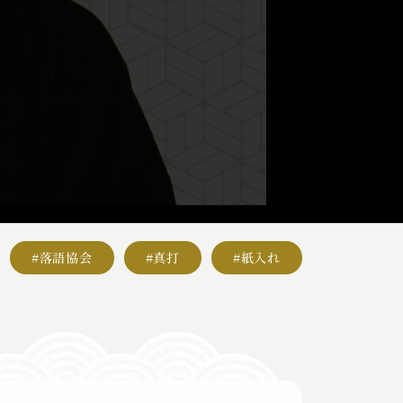
#落語協会
#真打
#紙入れ