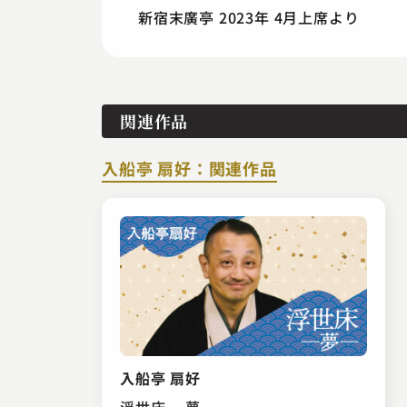
新宿末廣亭 2023年 4月上席より
関連作品
入船亭 扇好：関連作品
入船亭 扇好
浮世床 ―夢―