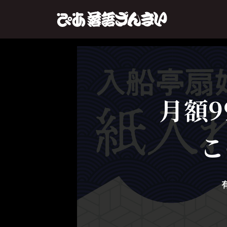
月額9
こ