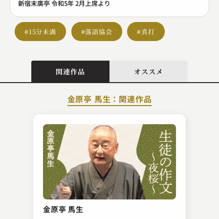
新宿末廣亭 令和5年 2月上席より
#15分未満
#落語協会
#真打
関連作品
オススメ
金原亭 馬生：関連作品
鈴々舎 馬るこ
平成楽屋伝
金原亭 馬生
2025.05.15 | 13分