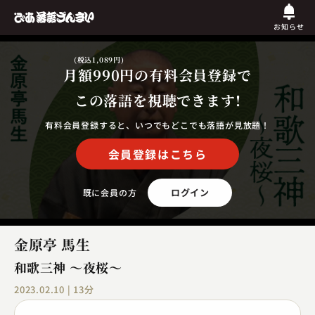
お知らせ
(税込1,089円)
月額990円
の有料会員登録で
この落語を視聴できます!
有料会員登録すると、いつでもどこでも落語が見放題！
会員登録はこちら
ログイン
既に会員の方
金原亭 馬生
和歌三神 ～夜桜～
2023.02.10 | 13分