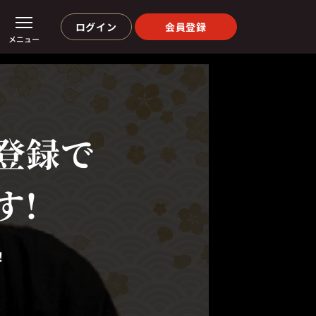
ログイン
会員登録
メニュー
登録で
す!
！