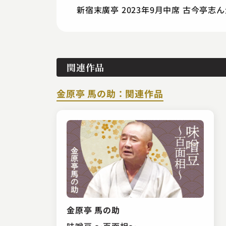
新宿末廣亭 2023年9月中席 古今亭
関連作品
金原亭 馬の助：関連作品
金原亭 馬の助
味噌豆 ～百面相～