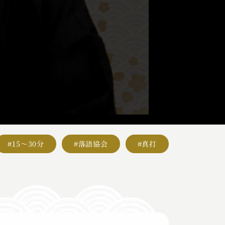
#15～30分
#落語協会
#真打