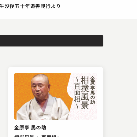
志ん生没後五十年追善興行より
金原亭 馬の助
相撲風景 ～百面相～