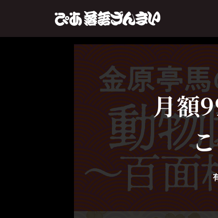
月額9
こ