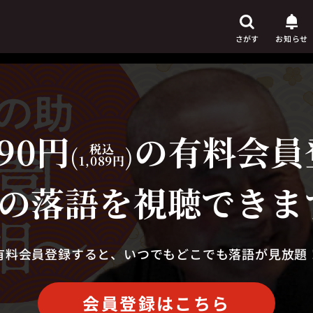
さがす
お知らせ
90円
の有料会員
芸人
からさがす
(
税込
)
1,089円
演目
からさがす
の落語を視聴できま
上演時間
からさがす
有料会員登録すると、いつでもどこでも落語が見放題
会員登録はこちら