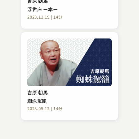
吉原 朝馬
2025.05.13 | 16分
浮世床 ー本ー
2023.11.19 | 14分
春風亭 三朝
壷算
吉原 朝馬
2023.03.19 | 15分
蜘蛛駕籠
2023.05.12 | 14分