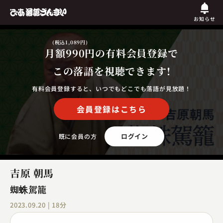
お知らせ
(税込1,089円)
月額990円
の有料会員登録で
この落語を視聴できます!
有料会員登録すると、いつでもどこでも落語が見放題！
会員登録はこちら
ログイン
既に会員の方
吉原 朝馬
蜘蛛駕籠
2023.09.20 | 18分