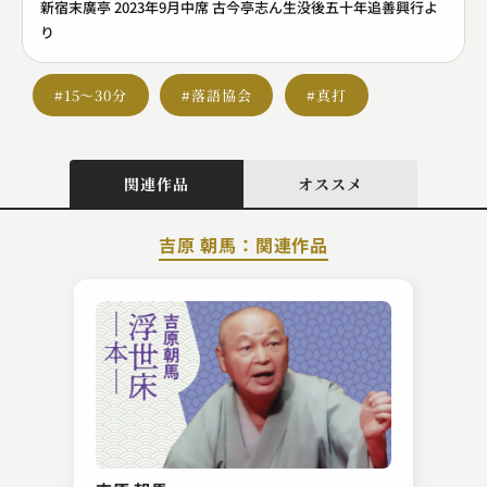
新宿末廣亭 2023年9月中席 古今亭志ん生没後五十年追善興行よ
り
#15～30分
#落語協会
#真打
関連作品
オススメ
吉原 朝馬：関連作品
古今亭 菊千代
天狗裁き