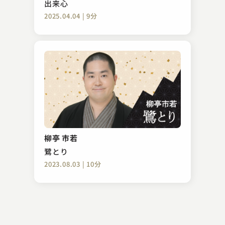
出来心
2025.04.04 | 9分
入船亭 扇遊
権助芝居
柳亭 市若
2023.10.09 | 14分
鷺とり
2023.08.03 | 10分