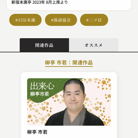
新宿末廣亭 2023年 8月上席より
#15分未満
#落語協会
#二ツ目
関連作品
オススメ
柳亭 市若：関連作品
春風亭 三朝
やかんなめ
柳亭 市若
2023.12.23 | 14分