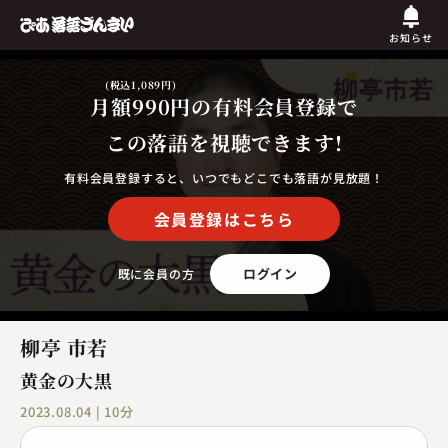
お知らせ
(税込1,089円)
月額990円
の有料会員登録で
この落語を視聴できます!
有料会員登録すると、いつでもどこでも落語が見放題！
会員登録はこちら
ログイン
既に会員の方
柳亭 市若
黄金の大黒
2023.08.04 | 10分