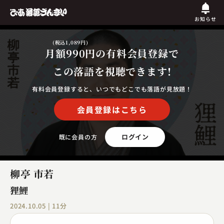
お知らせ
(税込1,089円)
月額990円
の有料会員登録で
この落語を視聴できます!
有料会員登録すると、いつでもどこでも落語が見放題！
会員登録はこちら
ログイン
既に会員の方
柳亭 市若
狸鯉
2024.10.05 | 11分