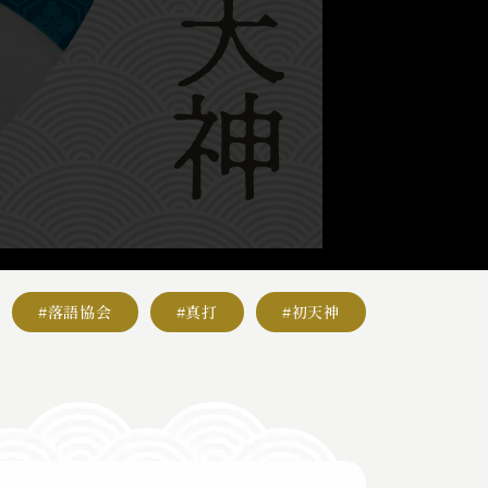
#落語協会
#真打
#初天神