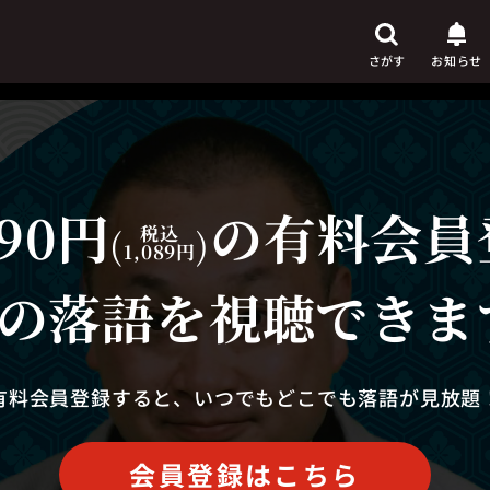
さがす
お知らせ
90円
の有料会員
芸人
からさがす
(
税込
)
1,089円
演目
からさがす
の落語を視聴できま
上演時間
からさがす
有料会員登録すると、いつでもどこでも落語が見放題
会員登録はこちら