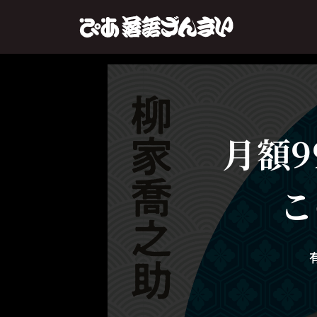
月額9
こ