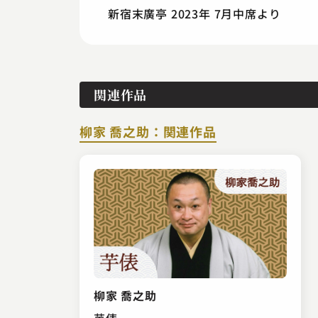
新宿末廣亭 2023年 7月中席より
関連作品
柳家 喬之助：関連作品
柳家 喬之助
芋俵