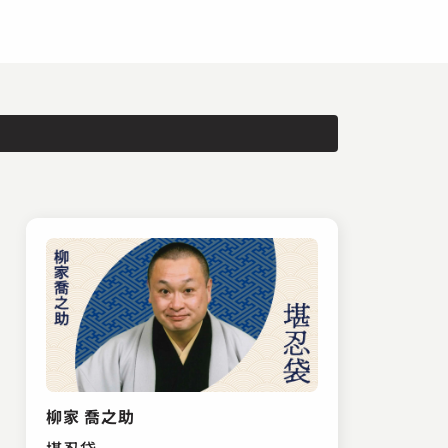
柳家 喬之助
堪忍袋