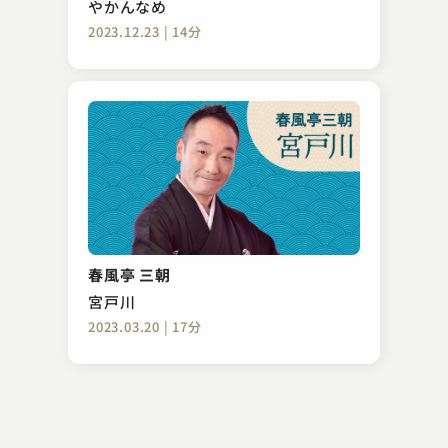
やかんなめ
2023.12.23 | 14分
金原亭 馬生
無精床
春風亭 三朝
2024.10.01 | 13分
宮戸川
2023.03.20 | 17分