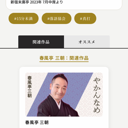
新宿末廣亭 2023年 7月中席より
#15分未満
#落語協会
#真打
関連作品
オススメ
春風亭 三朝：関連作品
五街道 雲助
堀の内
春風亭 三朝
2023.04.09 | 10分