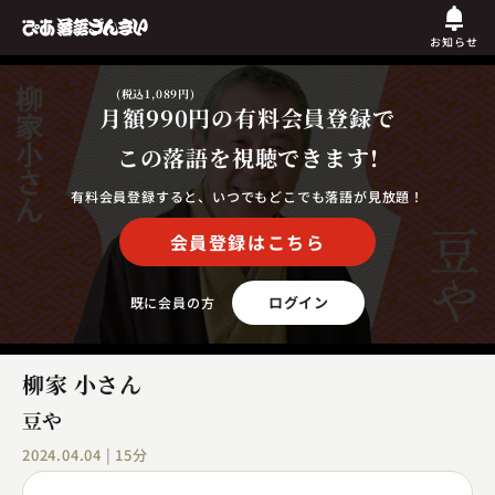
お知らせ
(税込1,089円)
月額990円
の有料会員登録で
この落語を視聴できます!
有料会員登録すると、いつでもどこでも落語が見放題！
会員登録はこちら
ログイン
既に会員の方
柳家 小さん
豆や
2024.04.04 | 15分