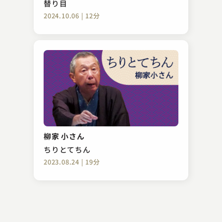
替り目
2024.10.06 | 12分
桂 文治
擬宝珠
柳家 小さん
2023.12.16 | 17分
ちりとてちん
2023.08.24 | 19分