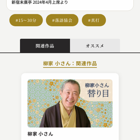
新宿末廣亭 2024年4月上席より
#15～30分
#落語協会
#真打
関連作品
オススメ
柳家 小さん：関連作品
柳亭 こみち
寿限無
柳家 小さん
2024.10.06 | 15分