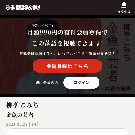
お知らせ
(税込1,089円)
月額990円
の有料会員登録で
この落語を視聴できます!
有料会員登録すると、いつでもどこでも落語が見放題！
会員登録はこちら
ログイン
既に会員の方
柳亭 こみち
金魚の芸者
2023.06.27 | 14分