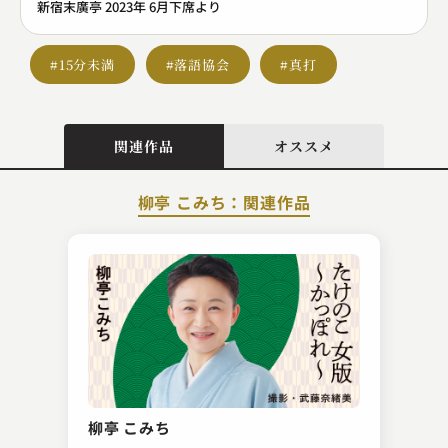
新宿末廣亭 2023年 6月下席より
#15分未満
#落語協会
#真打
関連作品
オススメ
柳亭 こみち：関連作品
古今亭 志ん五
魚男
柳亭 こみち
2023.09.12 | 9分