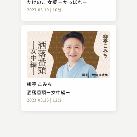
たけのこ 女版 ーかっぽれー
2023.03.19 | 10分
三遊亭 圓雀
半分垢
柳亭 こみち
2023.11.05 | 14分
洒落番頭ー女中編ー
2023.03.15 | 12分