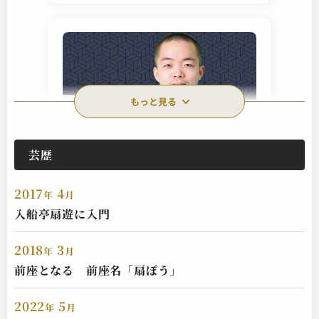
もっと見る
芸歴
入船亭 扇太
一目上がり
2017
4
2023.06.10 | 12分
年
月
入船亭扇遊に入門
2018
3
年
月
前座となる 前座名「扇ぽう」
2022
5
年
月