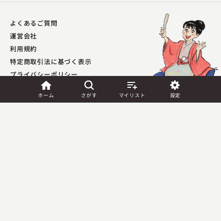
よくあるご質問
運営会社
利用規約
特定商取引法に基づく表示
プライバシーポリシー​
外部送信ポリシー
ホーム
さがす
マイリスト
設定
入船亭 扇太
JASRAC許諾
転失気
第9041037001Y45039号／
第9041037002Y45040号
2023.03.18 | 12分
Copyright (C) PIA Corporation. All Rights Reserved.