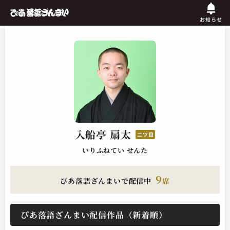
お知らせ
入船亭 扇太
二ツ目
いりふねてい せんた
9
ぴあ落語ざんまいで配信中
席
ぴあ落語ざんまい配信作品（新着順）