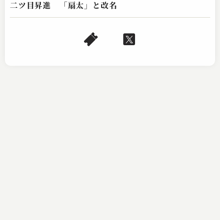
二ツ目昇進 「扇太」と改名
入船亭 扇太
元犬
2023.06.01 | 12分
入船亭 扇太
たらちね
2023.03.19 | 11分