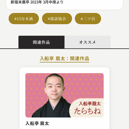
新宿末廣亭 2023年 3月中席より
#15分未満
#落語協会
#二ツ目
関連作品
オススメ
入船亭 扇太：関連作品
柳家 さん福
子ほめ
入船亭 扇太
2023.02.08 | 13分