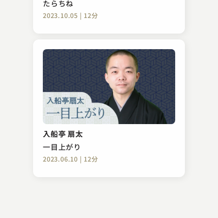
たらちね
2023.10.05 | 12分
林家けい木（現：林家木久彦）
やかん
入船亭 扇太
2023.04.27 | 13分
一目上がり
2023.06.10 | 12分