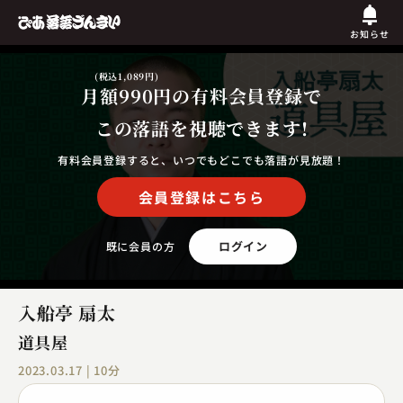
お知らせ
(税込1,089円)
月額990円
の有料会員登録で
この落語を視聴できます!
有料会員登録すると、いつでもどこでも落語が見放題！
会員登録はこちら
ログイン
既に会員の方
入船亭 扇太
道具屋
2023.03.17 | 10分