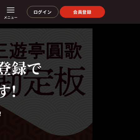
ログイン
会員登録
メニュー
登録で
す!
！