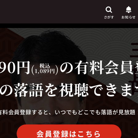
さがす
お知らせ
90円
の有料会員
芸人
からさがす
(
税込
)
1,089円
演目
からさがす
の落語を視聴できま
上演時間
からさがす
有料会員登録すると、いつでもどこでも落語が見放題
会員登録はこちら