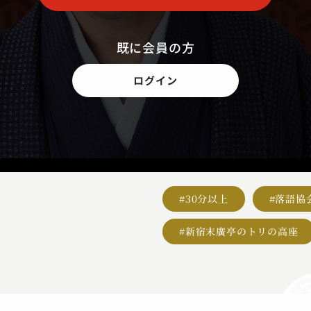
既に会員の方
ログイン
#30分以上
#落語協
#新宿末廣亭のトリの高座