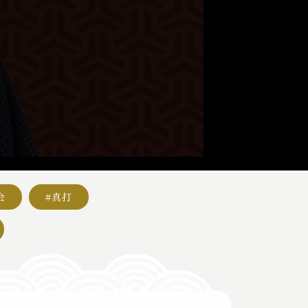
会
#真打