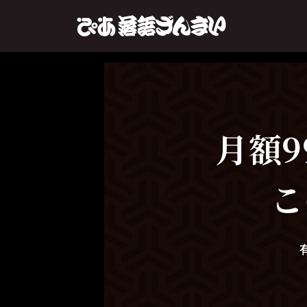
月額9
こ