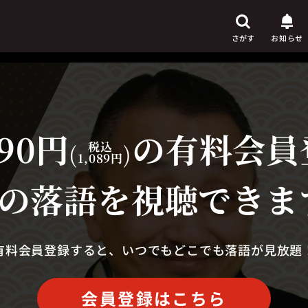
さがす
お知らせ
90円
の有料会員
芸人
からさがす
(
税込
)
1,089円
演目
からさがす
の落語を視聴できま
上演時間
からさがす
有料会員登録すると、いつでもどこでも落語が見放題
会員登録はこちら