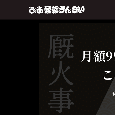
月額9
こ