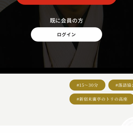
既に会員の方
ログイン
#15～30分
#落語協
#新宿末廣亭のトリの高座