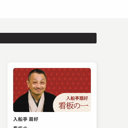
入船亭 扇好
看板の一