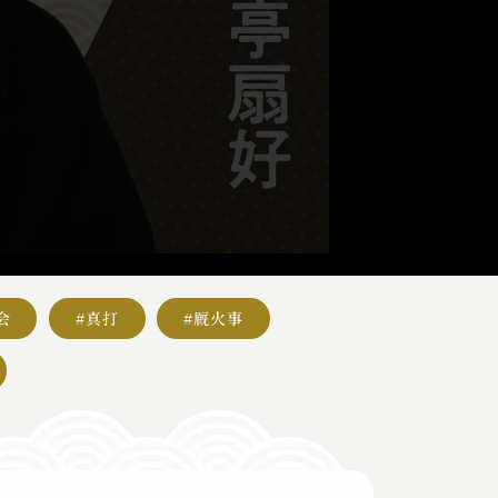
会
#真打
#厩火事