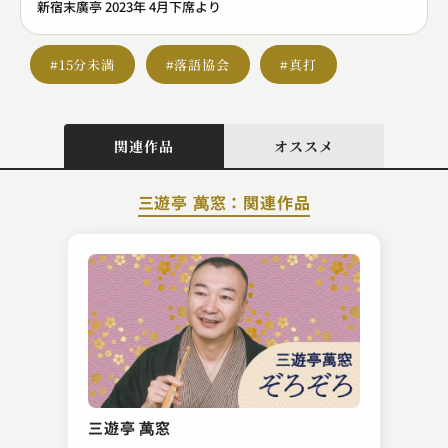
新宿末廣亭 2023年 4月下席より
#15分未満
#落語協会
#真打
関連作品
オススメ
三遊亭 萬窓：関連作品
瀧川 鯉橋
だくだく
三遊亭 萬窓
2025.02.13 | 14分