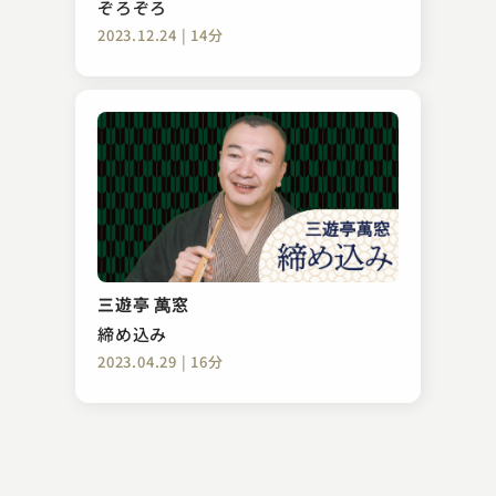
ぞろぞろ
2023.12.24 | 14分
入船亭 扇遊
たらちね
三遊亭 萬窓
2023.04.09 | 13分
締め込み
2023.04.29 | 16分