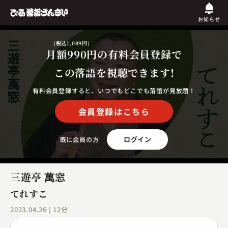
お知らせ
(税込1,089円)
月額990円
の有料会員登録で
この落語を視聴できます!
有料会員登録すると、いつでもどこでも落語が見放題！
会員登録はこちら
ログイン
既に会員の方
三遊亭 萬窓
てれすこ
2023.04.26 | 12分